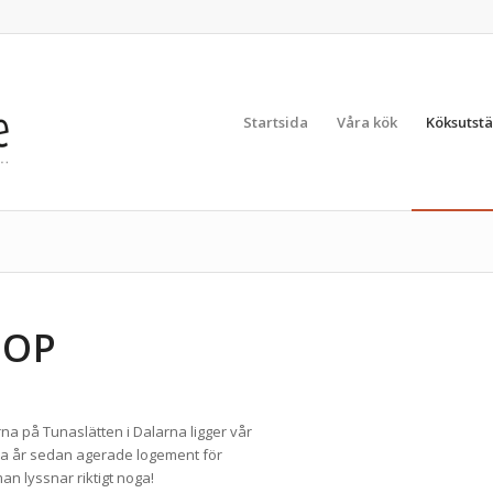
Startsida
Våra kök
Köksutstä
LOP
rna på Tunaslätten i Dalarna ligger vår
ra år sedan agerade logement för
an lyssnar riktigt noga!