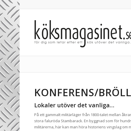
KONFERENS/BRÖL
Lokaler utöver det vanliga…
På ett gammalt militärläger från 1800-talet mellan åkra
stora faluröda Stambarack. En byggnad som för hund
militärerna, här kan man höra historiens vingslag om m