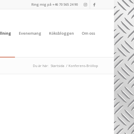
Ring mig på +46 70 565 24 90
llning
Evenemang
Köksbloggen
Om oss
Du är här:
Startsida
/
Konferens-Bröllop