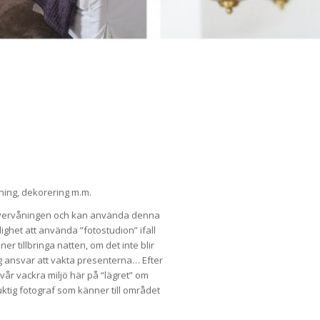
kning, dekorering m.m.
l övervåningen och kan använda denna
lighet att använda ”fotostudion” ifall
er tillbringa natten, om det inte blir
 ansvar att vakta presenterna… Efter
år vackra miljö här på “lägret” om
uktig fotograf som känner till området