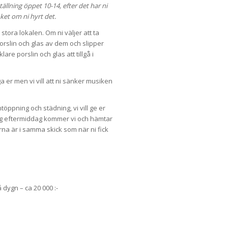
ällning öppet 10-14, efter det har ni
ket om ni hyrt det.
stora lokalen. Om ni väljer att ta
orslin och glas av dem och slipper
are porslin och glas att tillgå i
ga er men vi vill att ni sänker musiken
pning och städning, vi vill ge er
öndag eftermiddag kommer vi och hämtar
erna är i samma skick som när ni fick
 dygn – ca 20 000 :-