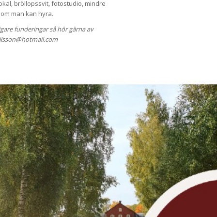
al, bröllopssvit, fotostudio, mindre
som man kan hyra.
ligare funderingar så hör gärna av
9nilsson@hotmail.com