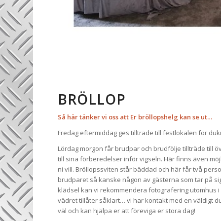
BRÖLLOP
Så här tänker vi oss att Er bröllopshelg kan se ut…
Fredag eftermiddag ges tillträde till festlokalen för du
Lördag morgon får brudpar och brudfölje tillträde til
till sina förberedelser inför vigseln. Här finns även möj
ni vill. Bröllopssviten står bäddad och här får två person
brudparet så kanske någon av gästerna som tar på sig
klädsel kan vi rekommendera fotografering utomhus i v
vädret tillåter såklart… vi har kontakt med en väldigt d
väl och kan hjälpa er att föreviga er stora dag!