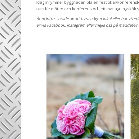
Idag inrymmer byggnaden bla en festlokal/konferenslok
rum för möten och konferens och ett matlagningskök 
Är ni intresserade av att hyra någon lokal eller har ytter
er via Facebook, instagram eller mejla oss på madde9