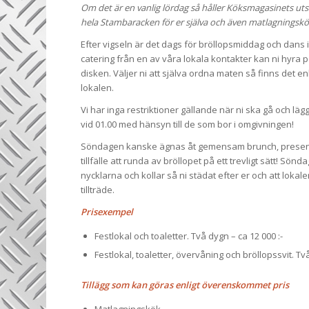
Om det är en vanlig lördag så håller Köksmagasinets utst
hela Stambaracken för er själva och även matlagningskö
Efter vigseln är det dags för bröllopsmiddag och dans i 
catering från en av våra lokala kontakter kan ni hyra p
disken. Väljer ni att själva ordna maten så finns det enkl
lokalen.
Vi har inga restriktioner gällande när ni ska gå och läg
vid 01.00 med hänsyn till de som bor i omgivningen!
Söndagen kanske ägnas åt gemensam brunch, presentöp
tillfälle att runda av bröllopet på ett trevligt sätt! S
nycklarna och kollar så ni städat efter er och att lokal
tillträde.
Prisexempel
Festlokal och toaletter. Två dygn – ca 12 000 :-
Festlokal, toaletter, övervåning och bröllopssvit. Två
Tillägg som kan göras enligt överenskommet pris