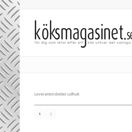
Leverantörsbilder Lidhult
1
2