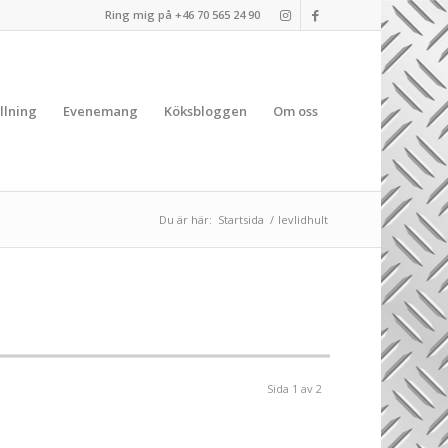
Ring mig på +46 70 565 24 90
llning
Evenemang
Köksbloggen
Om oss
Du är här:
Startsida
/
levlidhult
Sida 1 av 2