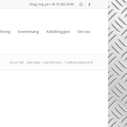
Ring mig på +46 70 565 24 90
llning
Evenemang
Köksbloggen
Om oss
Du är här:
Startsida
/
Garderober
/
Lidhults-badrum3