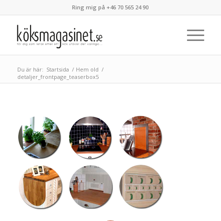
Ring mig på +46 70 565 24 90
Du är här:
Startsida
/
Hem old
/
detaljer_frontpage_teaserbox5