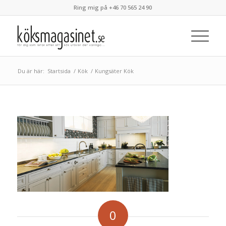
Ring mig på +46 70 565 24 90
Du är här:
Startsida
/
Kök
/
Kungsäter Kök
0