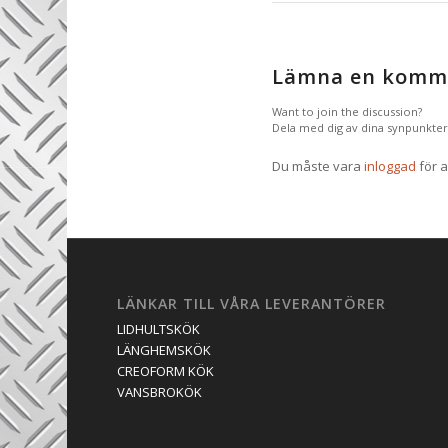
Lämna en komm
Want to join the discussion?
Dela med dig av dina synpunkter
Du måste vara
inloggad
för a
LÄNKAR TILL VÅRA LEVERANTÖRER
LIDHULTSKÖK
LÄNGHEMSKÖK
CREOFORM KÖK
VANSBROKÖK