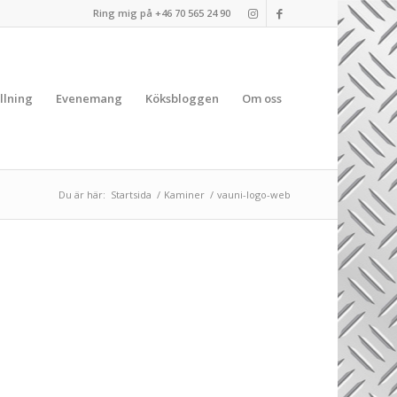
Ring mig på +46 70 565 24 90
llning
Evenemang
Köksbloggen
Om oss
Du är här:
Startsida
/
Kaminer
/
vauni-logo-web