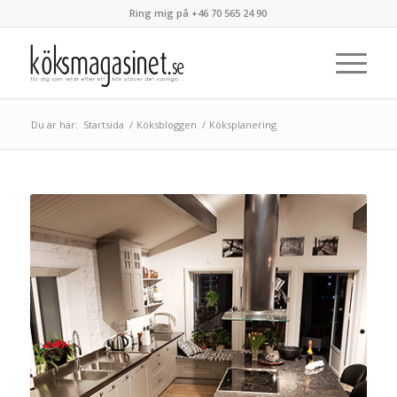
Ring mig på +46 70 565 24 90
Du är här:
Startsida
/
Köksbloggen
/
Köksplanering