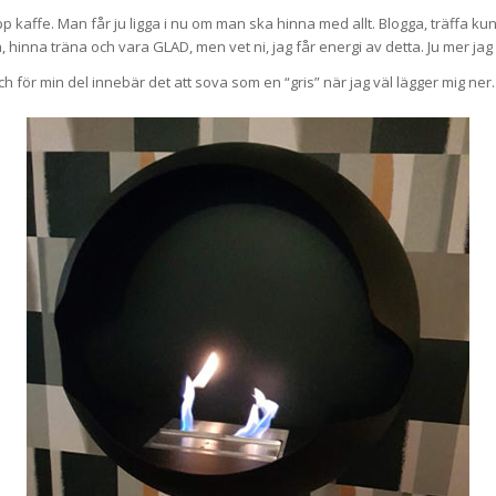
p kaffe. Man får ju ligga i nu om man ska hinna med allt. Blogga, träffa kund
hinna träna och vara GLAD, men vet ni, jag får energi av detta. Ju mer jag h
och för min del innebär det att sova som en “gris” när jag väl lägger mig ner.