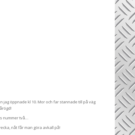
 jag öppnade kl 10. Mor och far stannade till på väg
tårögd!
ass nummer två…
ecka, nåt får man göra avkall på!