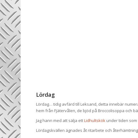
Lördag
Lördag… tidig avfärd till Leksand, detta innebär nume
hem från Fjätervålen, de bjöd på Broccolisoppa och bärh
Jag hann med att sälja ett
Lidhultskök
under tiden som 
Lördagskvällen ägnades åt ritarbete och återhämtning…