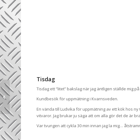
Tisdag
Tisdag ett “litet” bakslag när jag äntligen ställde mig 
Från ruckel till
drömhus – ett
Kundbesök för uppmätning i Kvarnsveden.
spännande projekt
En vända till Ludvika för uppmätning av ett kök hos n
vitvaror. Jag brukar ju säga att om alla gör det de är br
Var tvungen att cykla 30 min innan jag la mig… åtstramn