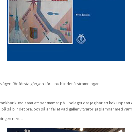
på vågen för första gången i år… nu blir det åtstramningar!
y tänkbar kund samt ett par timmar på Elbolaget där jag har ett kök uppsat
a på så blir det bra, och så är fallet vad gäller vitvaror, jag lämnar med va
ingen ni vet.