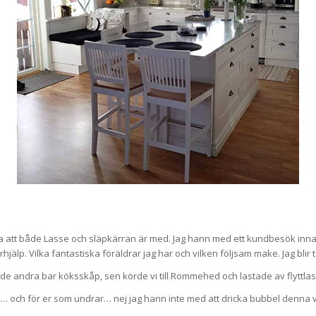
ra att både Lasse och släpkärran är med. Jag hann med ett kundbesök innan
jälp. Vilka fantastiska föräldrar jag har och vilken följsam make. Jag blir 
de andra bar köksskåp, sen körde vi till Rommehed och lastade av flyttl
 och för er som undrar… nej jag hann inte med att dricka bubbel denna v