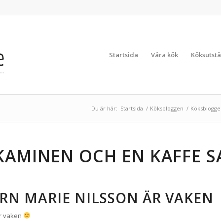
Startsida
Våra kök
Köksutstä
Du är här:
Startsida
/
Köksbloggen
/
Köksblogge
 KAMINEN OCH EN KAFFE 
RN MARIE NILSSON ÄR VAKEN
är vaken