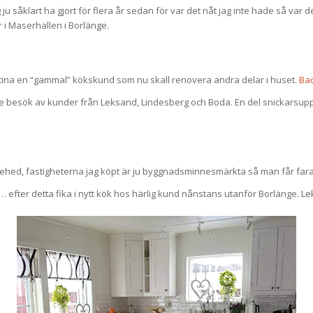
 såklart ha gjort för flera år sedan för var det nåt jag inte hade så var 
 i Maserhallen i Borlänge.
r Stina en “gammal” kökskund som nu skall renovera andra delar i huset.
Ba
ade besök av kunder från Leksand, Lindesberg och Boda. En del snickarsup
ed, fastigheterna jag köpt är ju byggnadsminnesmärkta så man får fara f
efter detta fika i nytt kök hos härlig kund nånstans utanför Borlänge. L