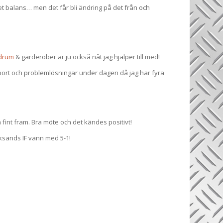
det balans… men det får bli ändring på det från och
drum
& garderober är ju också nåt jag hjälper till med!
port och problemlösningar under dagen då jag har fyra
int fram. Bra möte och det kändes positivt!
eksands IF vann med 5-1!