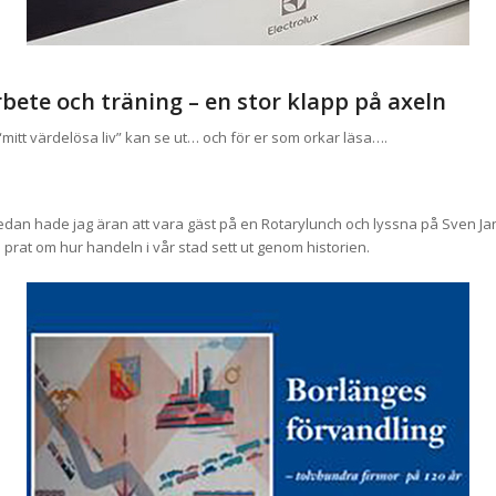
rbete och träning – en stor klapp på axeln
itt värdelösa liv” kan se ut… och för er som orkar läsa….
edan hade jag äran att vara gäst på en Rotarylunch och lyssna på Sven 
prat om hur handeln i vår stad sett ut genom historien.