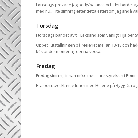
I onsdags provade jag body/balance och det borde jag ju
med nu… lite simning efter detta eftersom jag ändå var
Torsdag
I torsdags bar det av till Leksand som vanligt. Hjälpe
Öppet i utställningen på Mejeriet mellan 13-18 och h
kök under montering denna vecka.
Fredag
Fredag simning innan möte med Länsstyrelsen i Rommeh
Bra och utvecklande lunch med Helene på Bygg Dialog… 