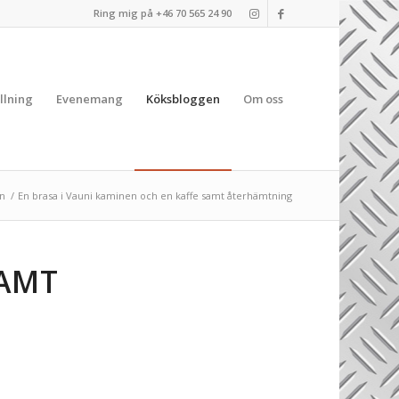
Ring mig på +46 70 565 24 90
llning
Evenemang
Köksbloggen
Om oss
n
/
En brasa i Vauni kaminen och en kaffe samt återhämtning
SAMT