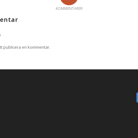
KOMMENTARER
entar
!
tt publicera en kommentar.