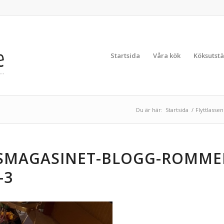
Startsida
Våra kök
Köksutstä
Du är här:
Startsida
/
Flyttlasse
SMAGASINET-BLOGG-ROMME
-3