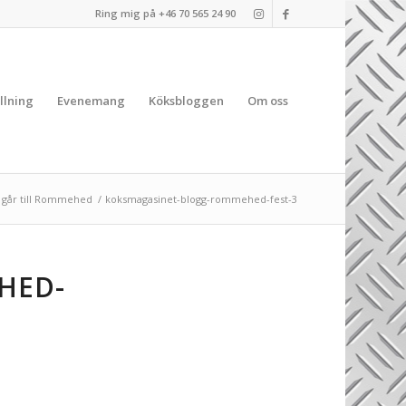
Ring mig på +46 70 565 24 90
llning
Evenemang
Köksbloggen
Om oss
n går till Rommehed
/
koksmagasinet-blogg-rommehed-fest-3
HED-