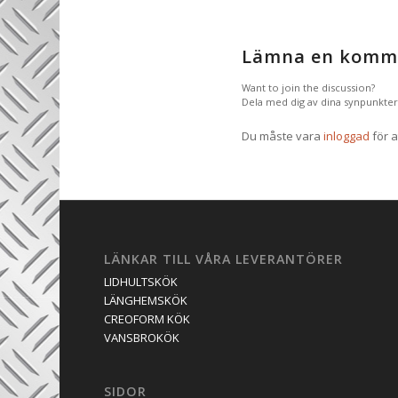
Lämna en komm
Want to join the discussion?
Dela med dig av dina synpunkter
Du måste vara
inloggad
för a
LÄNKAR TILL VÅRA LEVERANTÖRER
LIDHULTSKÖK
LÄNGHEMSKÖK
CREOFORM KÖK
VANSBROKÖK
SIDOR